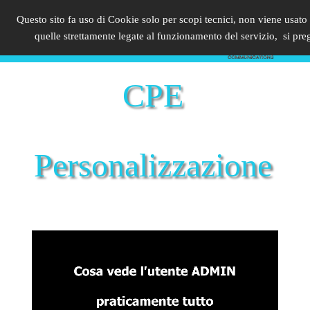
Questo sito fa uso di Cookie solo per scopi tecnici, non viene usato 
PRODOTTIPERISP.IT
quelle strettamente legate al funzionamento del servizio, si preg
CPE
Personalizzazione