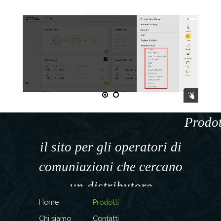
Prodot
il sito per gli operatori di
comuniazioni che cercano
un distributore
Home
Prodotti
specializzato
Chi siamo
Contatti