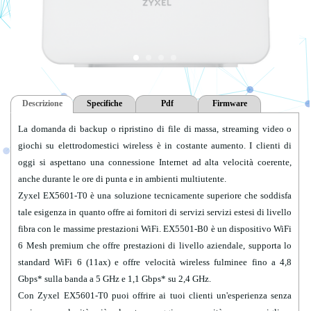
Descrizione
Specifiche
Pdf
Firmware
EX5601-T0_Firmware_5.70(ACDZ.0)C0.zip
La domanda di backup o ripristino di file di massa, streaming video o
System specifications
giochi su elettrodomestici wireless è in costante aumento. I clienti di
EX5601-T0_Firmware_V5.70(ACDZ.0.1)C0.zip
oggi si aspettano una connessione Internet ad alta velocità coerente,
Dual-Band Wireless AX6000
anche durante le ore di punta e in ambienti multiutente.
2.4 GHz 4x4 ax + 5 GHz 4x4 ax
EX5601-T0_Firmware_5.70(ACDZ.1)C0.zip
Zyxel EX5601-T0 è una soluzione tecnicamente superiore che soddisfa
2.5G Ethernet IAD with SFP
tale esigenza in quanto offre ai fornitori di servizi servizi estesi di livello
EX5601-T0_Firmware_5.70(ACDZ.2)C0.zip
fibra con le massime prestazioni WiFi. EX5501-B0 è un dispositivo WiFi
WAN interface RJ-45/GbE/SFP
6 Mesh premium che offre prestazioni di livello aziendale, supporta lo
EX5601-T0_Firmware_5.70(ACDZ.2.4)C0.zip
(urgent patch
standard WiFi 6 (11ax) e offre velocità wireless fulminee fino a 4,8
Ethernet port
fixing vulnerabilty)
Gbps* sulla banda a 5 GHz e 1,1 Gbps* su 2,4 GHz.
(10/100/1000)
Con Zyxel EX5601-T0 puoi offrire ai tuoi clienti un'esperienza senza
5