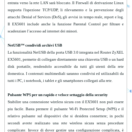
entrata verso la rete LAN sarà bloccato. Il Firewall di derivazione Linux
• IPv4/IPv6
supporta l'ispezione TCP/UDP, li rilevamento e la prevenzione degli
attacchi Denial of Services (DoS), gli avvisi in tempo reale, report e log.
Il EX5601 include anche la funzione Parental Control per filtrare e
scadenziare l’accesso ad internet dei minori.
NetUSB™ condividi archivi USB
La funzionalità NetUSB della porta USB 3.0 integrata nel Router ZyXEL
EX5601
, permette di collegare direttamente una chiavetta USB o un hard
disk portatile, rendendolo accessibile da tutti gli utenti della rete
domestica. I contenuti multimediali saranno condivisi ed utilizzabili da
tutti i PC, i notebook, i tablet e gli smartphones collegati alla rete.
Pulsante WPS per un rapido e veloce settaggio della security
Stabilire una connessione wireless sicura con il EX5601 non può essere
piu facile. Basta premere il pulsante Wi-Fi Protected Setup (WPS) e il
relativo pulsante sul dispositivi che si desidera connettere; in pochi
secondi avrete realizzato una rete wireless sicura senza procedure
complicate. Invece di dover gestire una configurazione complicata, è