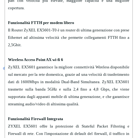
EX5601-T0_Firmware_5.70(ACDZ.3.2)C0.zip
pari con velocità più elevate, maggiore capacità e una migliore
(10/100Mbps/1GbE x 3 for LAN
copertura.
1/2.5GbE x 1 for LAN
EX5601-T0_Firmware_5.70(ACDZ.3.6)C0.zip
1/2.5GbE x 1 for WAN)
Funzionalità FTTH per modem libero
EX5601-T0_Firmware_5.70(ACDZ.3.8)C0.zip
Il Router ZyXEL EX5601-T0 è un router di ultima generazione con prese
POTS FXS port 2
Ethernet ad altissima velocità che permette collegamenti FTTH fino a
EX5601-T0_Firmware_5.70(ACDZ.4)C0.zip
2,5Gbit
USB port 1 (USB 3.0)
.
EX5601-T0_Firmware_5.70(ACDZ.4.1)C0.zip
Wireless Access Point AX wi-fi 6
Router/bridge features • IEEE 802.1D transparent bridge & basic
ZyXEL EX5601
spanning tree
garantisce la migliore connettività Wireless disponibile
sul mercato per la rete domestica, grazie ad una velocità di trasferimento
• PPPoE (RFC 2516)
dati di 1600Mbps in modalità Dual-Band Simultanea. ZyXEL EX5601
• PPPoA (RFC 2364)
trasmette sulla banda 5GHz e sulla 2,4
• MAC encapsulation routing/IPoE
fino a 4,8 Gbps
, che viene
supportata dagli apparati mobile di ultima generazione, e che garantisce
• Network Address Translation (NAT)
streaming audio/video di altissima qualità.
• NAT virtual server (port forwarding)
• DHCP client/server/relay with DHCP option 43/60/61/125
Funzionalità Firewall Integrata
• DNS proxy/dynamic DNS
ZYXEL EX5601
• Static/Policy route
offre la protezione di Stateful Packet Filtering e
Firewall di rete. Con l'impostazione di default del firewall, il traffico in
• IGMP v1, v2, v3