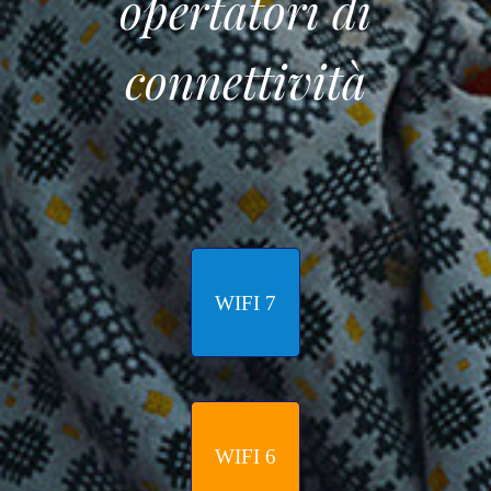
opertatori di
connettività
WIFI 7
WIFI 6