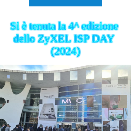
Si è tenuta la 4^ edizione 
dello ZyXEL ISP DAY 
(2024)